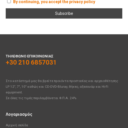
By continuing, you accept the privacy policy
ΤΗΛΈΦΩΝΟ ΕΠΙΚΟΙΝΩΝΊΑΣ
+30 210 6857031
Στο κατάστημά μας θα βρείτε προιόντα προστασίας και αρχειοθέτησης
LP 12", 7", 10" καθώς και CD-DVD-Bluray, θήκες, αξεσουάρ και Hi-Fi
equipment.
Σε όλες τις τιμές περιλαμβάνεται Φ.Π.Α. 24%
Λογαριασμός
Αρχική σελίδα