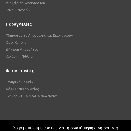
Διαχείριση λογαριασμού
Καλάθι αγορών
Παραγγελίες
Πληροφορίες Αποστολής και Επιστροφών
Όροι Χρήσης
Δήλωση Απορρήτου
Χονδρική Πώληση
ikarosmusic.gr
Εταιρικό Προφίλ
Φόρμα Επικοινωνίας
Ενημερωτικό Δελτίο Newsletter
Χρησιμοποιούμε cookies για τη σωστή περιήγηση σου στη