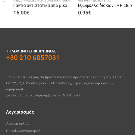
ΑΞΕΣΟΥΑΡ ΔΙΣΚΩΝ LP 12"
,
ΑΞΕΣΟΥΑΡ ΠΙΚΑΠ
,
ΔΙΑΦΟΡΑ ΑΞΕΣΟΥΑΡ
ΑΞΕΣΟΥΑΡ ΔΙΣΚΩΝ LP 12"
Γάντια αντιστατικά απο μικροΐνες Simply Analog
Eξώφυλλα δίσκων LP Picture 12″ απο χαρτόνι μαύρο
16.00
€
0.95
€
ΤΗΛΈΦΩΝΟ ΕΠΙΚΟΙΝΩΝΊΑΣ
+30 210 6857031
Στο κατάστημά μας θα βρείτε προιόντα προστασίας και αρχειοθέτησης
LP 12", 7", 10" καθώς και CD-DVD-Bluray, θήκες, αξεσουάρ και Hi-Fi
equipment.
Σε όλες τις τιμές περιλαμβάνεται Φ.Π.Α. 24%
Λογαριασμός
Αρχική σελίδα
Προφίλ λογαριασμού